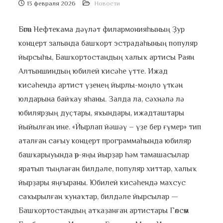
13 февраля 2026
Новости
Бөгөн Нефтекама дәүләт филармонияһының Ҙур
концерт залында башҡорт эстрадаһының популяр
йырсыһы, Башҡортостандың халыҡ артисы Раян
Алтыншиндың юбилей кисәһе үтте. Ижад
кисәһендә артист үҙенең йырлы-моңло үткән
юлдарына байҡау яһаны. Залда ла, сәхнәлә лә
юбилярҙың дуҫтары, яҡындары, ижадташтары
йыйылған ине. «Йырлап йәшәү – үҙе бер ғүмер» тип
аталған сағыу концерт программаһында юбиляр
башҡарыуында өр-яңы йырҙар һәм тамашасылар
яратып тыңлаған билдәле, популяр хиттар, халыҡ
йырҙары яңғыраны. Юбилей кисәһендә махсус
саҡырылған ҡунаҡтар, билдәле йырсылар —
Башҡортостандың атҡаҙанған артистары Гөлсөм