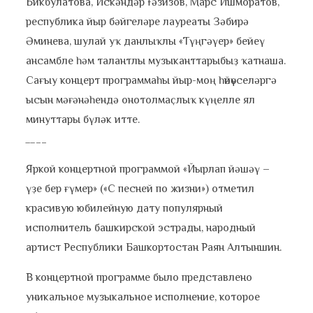
Бикбулатова, Искәндәр Ғәзизов, Марс Ишморатов,
республика йыр бәйгеләре лауреаты Зәбирә
Әминева, шулай уҡ данлыҡлы «Түңгәүер» бейеү
ансамбле һәм талантлы музыканттарыбыҙ ҡатнаша.
Сағыу концерт программаһы йыр-моң һөйөүселәргә
ысын мәғәнәһендә онотолмаҫлыҡ күңелле ял
минуттары бүләк итте.
__
__
Яркой концертной программой «Йырлап йәшәү –
үҙе бер ғүмер» («С песней по жизни») отметил
красивую юбилейную дату популярный
исполнитель башкирской эстрады, народный
артист Республики Башкортостан Раян Алтыншин.
В концертной программе было представлено
уникальное музыкальное исполнение, которое