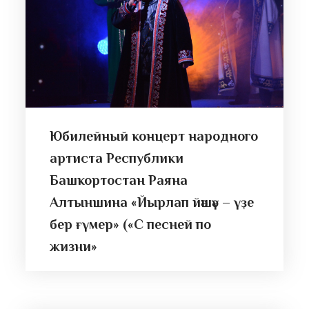
Юбилейный концерт народного
артиста Республики
Башкортостан Раяна
Алтыншина «Йырлап йәшәү – үҙе
бер ғүмер» («С песней по
жизни»