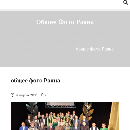
Общее Фото Раяна
Фотогалерея
Концерт заслуженного
артиста Раяна Алтыншина «Не уходи, моя
молодость… не уходи…»
общее фото Раяна
общее фото Раяна
4 марта 2021