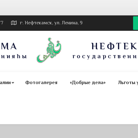
77
г. Нефтекамск, ул. Ленина, 9
АМА
НЕФТЕ
онияһы
государствен
алии
Фотогалерея
«Добрые дела»
Льготы 