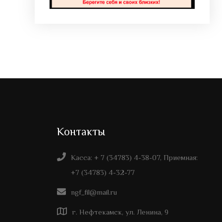
Контакты
Касса: + 7 (34783) 4-38-07, Приемная:
+7 (34783) 4-32-77
ngf_fil@mail.ru
г. Нефтекамск, ул. Ленина, 9