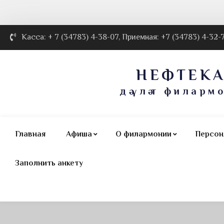
Касса: + 7 (34783) 4-38-07, Приемная: +7 (34783) 4-32-
НЕФТЕК
дәүләт филарм
Главная
Афиша
О филармонии
Персон
Заполнить анкету