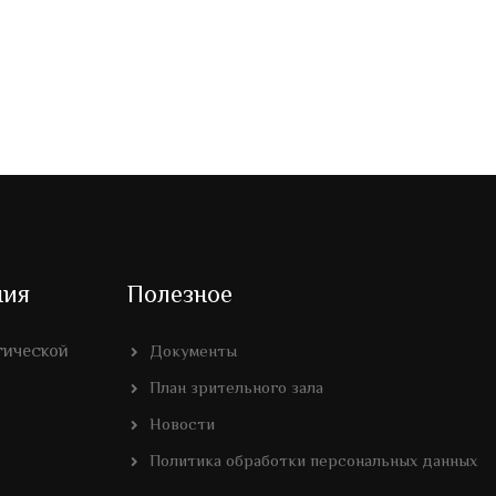
ния
Полезное
гической
Документы
План зрительного зала
Новости
Политика обработки персональных данных