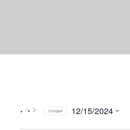
12/15/2024
Сегодня
В
ы