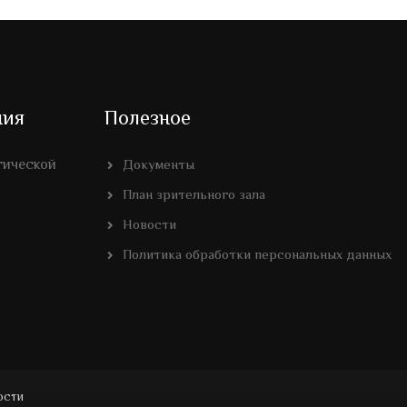
ния
Полезное
гической
Документы
План зрительного зала
Новости
Политика обработки персональных данных
ости