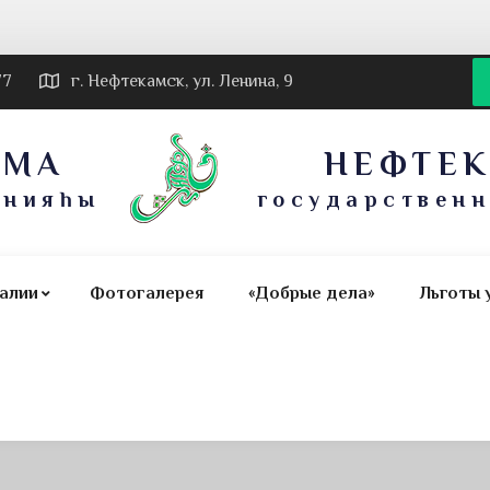
77
г. Нефтекамск, ул. Ленина, 9
АМА
НЕФТЕ
онияһы
государствен
алии
Фотогалерея
«Добрые дела»
Льготы 