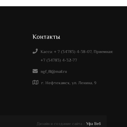
Контакты
Касса: + 7 (34783) 4-38-07, Приемная:
+7 (34783) 4-32-77
ngf_fil@mail.ru
г. Нефтекамск, ул. Ленина, 9
Дизайн и создание сайта -
Уфа Веб