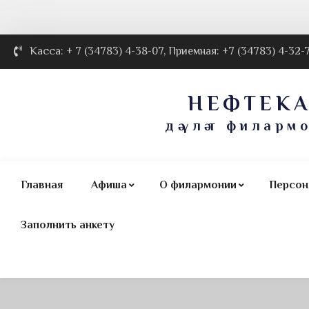
Касса: + 7 (34783) 4-38-07, Приемная: +7 (34783) 4-32-
НЕФТЕК
дәүләт филарм
Главная
Афиша
О филармонии
Персон
Заполнить анкету