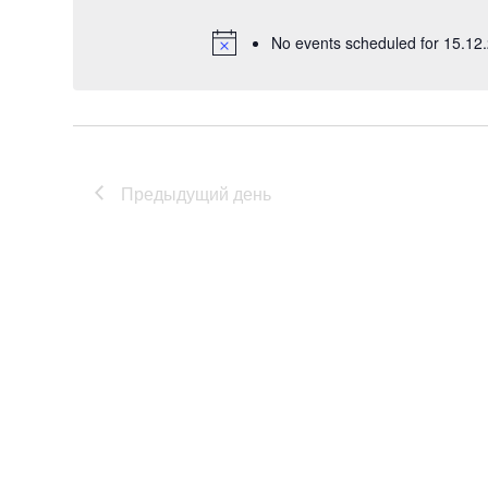
б
No events scheduled for 15.12
р
а
т
ь
д
Предыдущий день
а
т
у