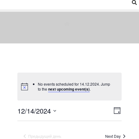
No events scheduled for 14.12.2024. Jump
to the
next upcoming event(s)
.
12/14/2024
E
V
Д
е
v
В
i
н
e
ы
ь
e
n
Предыдущий день
Next Day
б